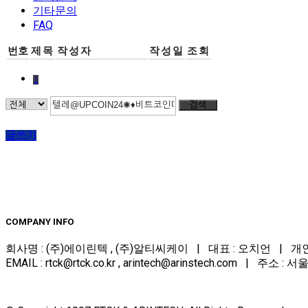
기타문의
FAQ
번호
제목
작성자
작성일
조회
1
검색
글쓰기
COMPANY INFO
회사명 : (주)에이린텍 , (주)알티씨케이 | 대표 : 오치언 | 개인정보담당
EMAIL : rtck@rtck.co.kr , arintech@arinstech.com