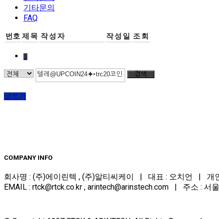
기타문의
FAQ
번호
제목
작성자
작성일
조회
1
검색
글쓰기
COMPANY INFO
회사명 : (주)에이린텍 , (주)알티씨케이 | 대표 : 오치언 | 개인정보담당
EMAIL : rtck@rtck.co.kr , arintech@arinstech.com